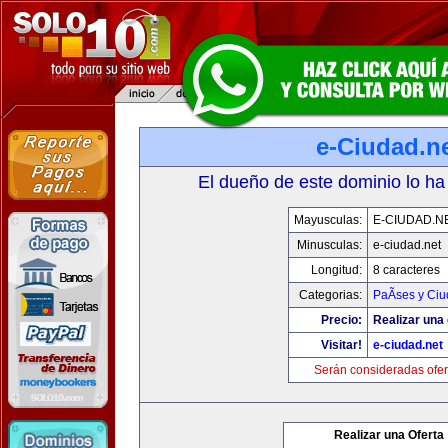
e-Ciudad.n
El dueño de este dominio lo ha
Mayusculas:
E-CIUDAD.N
Minusculas:
e-ciudad.net
Longitud:
8 caracteres
Categorias:
PaÃ­ses y Ci
Precio:
Realizar una 
Visitar!
e-ciudad.net
Serán consideradas ofer
Realizar una Oferta