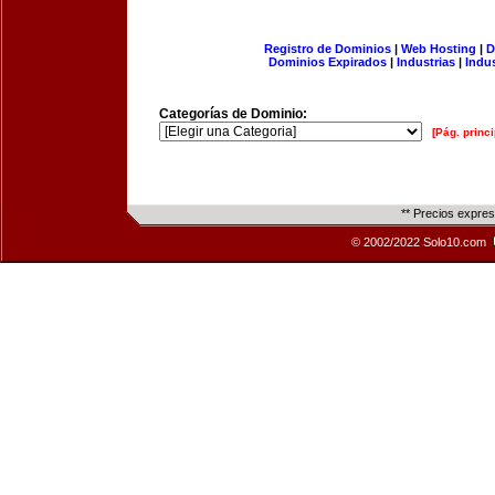
Registro de Dominios
|
Web Hosting
|
D
Dominios Expirados
|
Industrias
|
Indu
Categorías de Dominio:
[Pág. princi
** Precios expre
© 2002/2022 Solo10.com