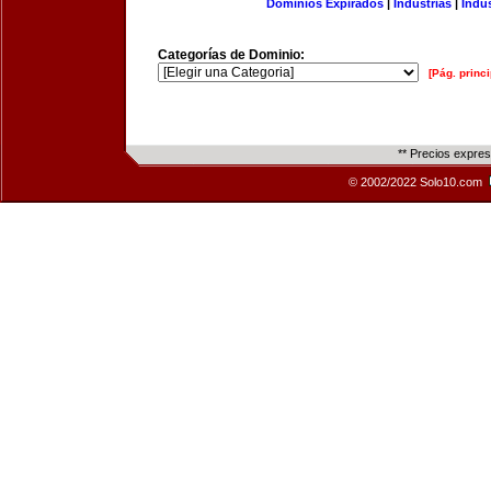
Dominios Expirados
|
Industrias
|
Indu
Categorías de Dominio:
[Pág. princi
** Precios expre
© 2002/2022 Solo10.com