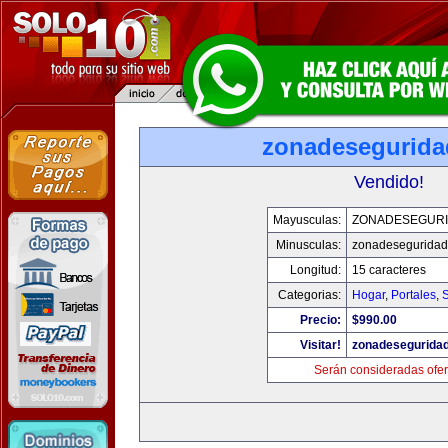
zonadesegurid
Vendido!
Mayusculas:
ZONADESEGUR
Minusculas:
zonadesegurida
Longitud:
15 caracteres
Categorias:
Hogar
,
Portales
,
Precio:
$990.00
Visitar!
zonadesegurida
Serán consideradas ofer