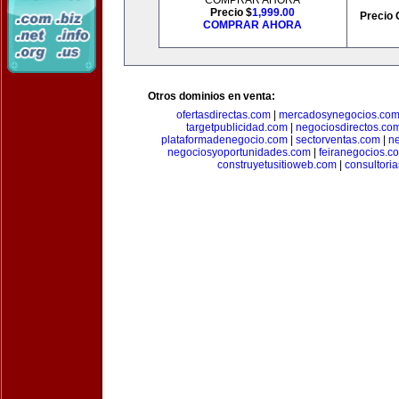
COMPRAR AHORA
Precio $
1,999.00
Precio 
COMPRAR AHORA
Otros dominios en venta:
ofertasdirectas.com
|
mercadosynegocios.co
targetpublicidad.com
|
negociosdirectos.co
plataformadenegocio.com
|
sectorventas.com
|
ne
negociosyoportunidades.com
|
feiranegocios.c
construyetusitioweb.com
|
consultori