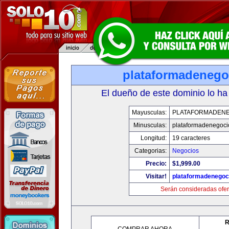
plataformadenego
El dueño de este dominio lo ha
Mayusculas:
PLATAFORMADEN
Minusculas:
plataformadenegoc
Longitud:
19 caracteres
Categorias:
Negocios
Precio:
$1,999.00
Visitar!
plataformadenegoc
Serán consideradas ofer
R