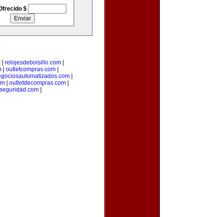
Ofrecido $
m
|
relojesdebolsillo.com
|
m
|
outletcompras.com
|
gociosautomatizados.com
|
om
|
outletdecompras.com
|
aseguridad.com
|