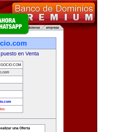
cio.com
 puesto en Venta
EGOCIO.COM
io.com
io.com
tas
ealizar una Oferta