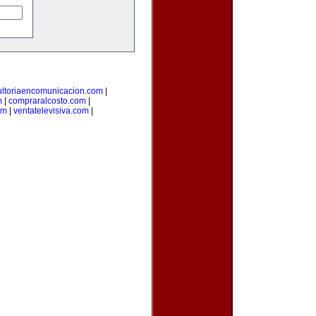
ultoriaencomunicacion.com
|
m
|
compraralcosto.com
|
om
|
ventatelevisiva.com
|