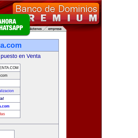
ta.com
 puesto en Venta
ENTA.COM
.com
lizacion
ta!
a.com
tas