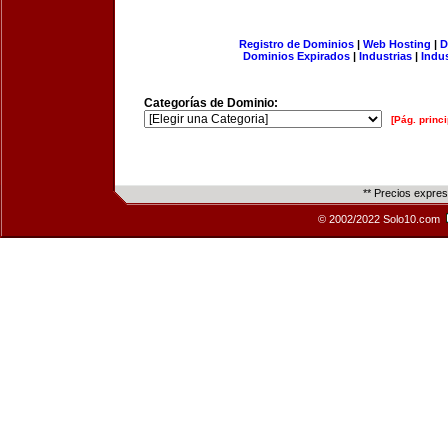
Registro de Dominios
|
Web Hosting
|
D
Dominios Expirados
|
Industrias
|
Indu
Categorías de Dominio:
[Pág. princi
** Precios expre
© 2002/2022 Solo10.com