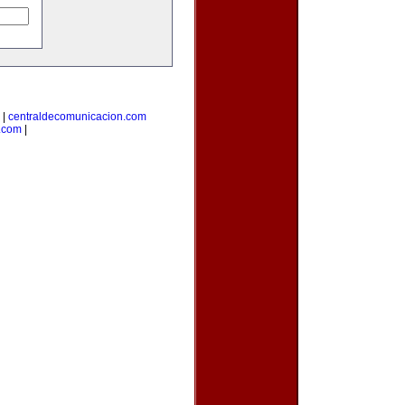
|
centraldecomunicacion.com
.com
|