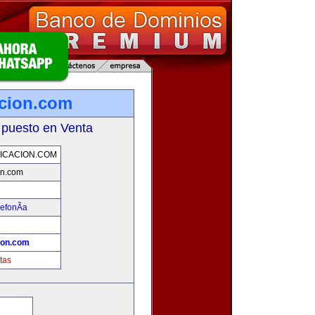
cion.com
 puesto en Venta
ICACION.COM
on.com
efonÃ­a
ion.com
tas