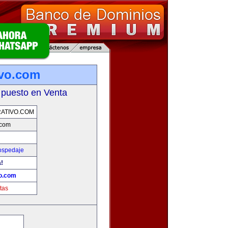
ivo.com
 puesto en Venta
ATIVO.COM
.com
ospedaje
a!
vo.com
tas