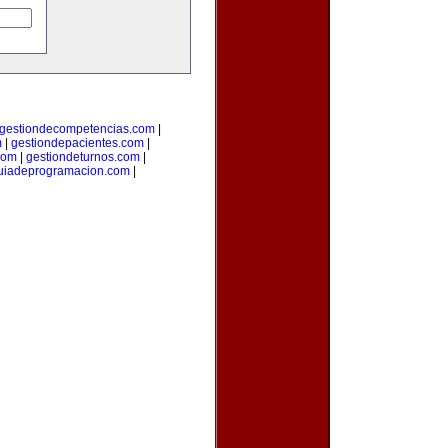
gestiondecompetencias.com
|
m
|
gestiondepacientes.com
|
com
|
gestiondeturnos.com
|
uiadeprogramacion.com
|