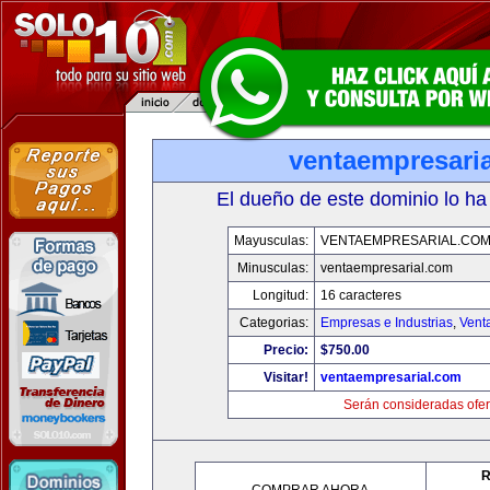
ventaempresari
El dueño de este dominio lo ha
Mayusculas:
VENTAEMPRESARIAL.CO
Minusculas:
ventaempresarial.com
Longitud:
16 caracteres
Categorias:
Empresas e Industrias
,
Vent
Precio:
$750.00
Visitar!
ventaempresarial.com
Serán consideradas ofer
R