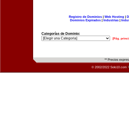
Registro de Dominios
|
Web Hosting
|
D
Dominios Expirados
|
Industrias
|
Indu
Categorías de Dominio:
[Pág. princi
** Precios expre
© 2002/2022 Solo10.com